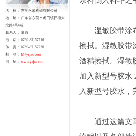
浆料倒入料斗之
名 称： 东莞
永皋
机械有限公司
地 址： 广东省东莞市虎门镇怀德大
北路4号6栋
湿敏胶带涂布
联系人： 董总
电 话： 0769-85157716
擦拭。湿敏胶带
传 真： 0769-85157756
邮 箱：
li@yajxc.com
酒精擦拭。湿敏
网 址：
www.yajxc.com
加入新型号胶水 
入新型号胶水，
通过这篇文章