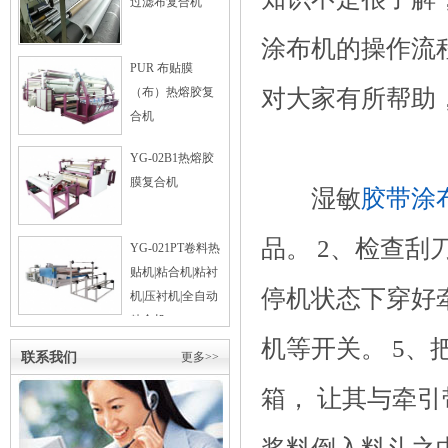
过滤布复合机
涂布机的操作流
PUR 布贴膜
对大家有所帮助
（布）热熔胶复
合机
YG-02B1热熔胶
膜复合机
湿敏
胶带涂
品。 2、检查刮
YG-021PT卷料热
贴机|粘合机|粘衬
停机状态下穿好
机|压衬机|全自动
粘合机
机等开关。 5
联系我们
更多>>
箱， 让其与牵引