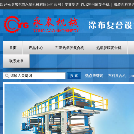
欢迎光临东莞市永皋机械有限公司官网！专业制造
PUR热溶胶复合机
|
服装面料复
首页
产品中心
PUR热熔胶复合机
热熔胶膜复合机
联系永皋
热点关键词
：
布料复合机
p
热熔胶涂布机
热熔胶膜复合