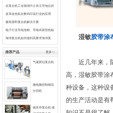
·
在复合机工业领域中占有主导地位的
干式复合机
·
皮革改色机在数码印花行业的应用
·
服装面料复合机解决方案
·
电子行业导电泡棉、导电布新型热贴
湿敏
胶带涂
复合
·
海绵复合机如何做到高要求海绵复
合？
推荐产品
更多>>
近几年来，随
气凝胶毡复合机
高，湿敏胶带涂
微电脑控制铜箔
种设备，这种设
分切机
的生产活动是有
碳夹布复合机 碳
知识不是很了解