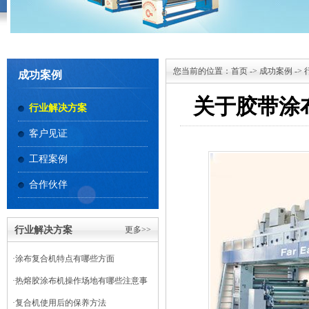
您当前的位置：
首页
->
成功案例
->
成功案例
关于胶带涂
行业解决方案
客户见证
工程案例
合作伙伴
行业解决方案
更多>>
·
涂布复合机特点有哪些方面
·
热熔胶涂布机操作场地有哪些注意事
项
·
复合机使用后的保养方法