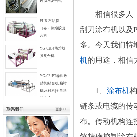
过滤布复合机
相信很多人，
PUR 布贴膜
刮刀涂布机以及
（布）热熔胶复
合机
多。今天我们特
YG-02B1热熔胶
膜复合机
机
的用途，相信
YG-021PT卷料热
贴机|粘合机|粘衬
1、
涂布机
机|压衬机|全自动
粘合机
链条或电缆的传
联系我们
更多>>
布。传动机构连
够精确控制涂布