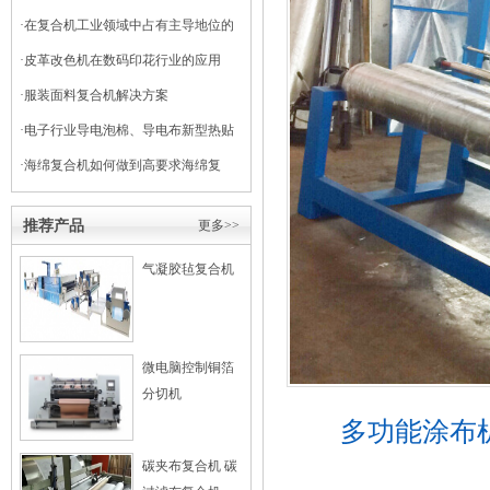
·
在复合机工业领域中占有主导地位的
干式复合机
·
皮革改色机在数码印花行业的应用
·
服装面料复合机解决方案
·
电子行业导电泡棉、导电布新型热贴
复合
·
海绵复合机如何做到高要求海绵复
合？
推荐产品
更多>>
气凝胶毡复合机
微电脑控制铜箔
分切机
多功能涂布
碳夹布复合机 碳