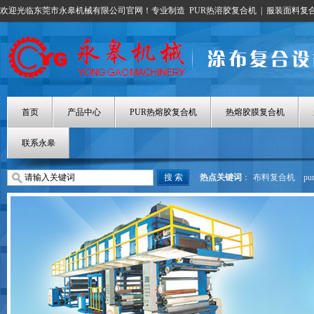
欢迎光临东莞市永皋机械有限公司官网！专业制造
PUR热溶胶复合机
|
服装面料复
首页
产品中心
PUR热熔胶复合机
热熔胶膜复合机
联系永皋
热点关键词
：
布料复合机
p
热熔胶涂布机
热熔胶膜复合