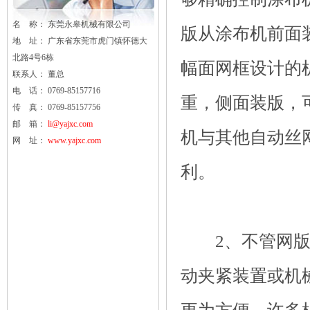
名 称： 东莞
永皋
机械有限公司
版从涂布机前面
地 址： 广东省东莞市虎门镇怀德大
北路4号6栋
幅面网框设计的
联系人： 董总
电 话： 0769-85157716
重，侧面装版，
传 真： 0769-85157756
邮 箱：
li@yajxc.com
机与其他自动丝
网 址：
www.yajxc.com
利。
2、不管网版是
动夹紧装置或机