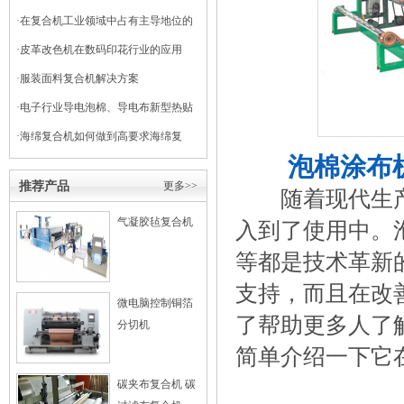
·
在复合机工业领域中占有主导地位的
干式复合机
·
皮革改色机在数码印花行业的应用
·
服装面料复合机解决方案
·
电子行业导电泡棉、导电布新型热贴
复合
·
海绵复合机如何做到高要求海绵复
泡棉涂布
合？
推荐产品
更多>>
随着现代生产
气凝胶毡复合机
入到了使用中。
等都是技术革新
支持，而且在改
微电脑控制铜箔
了帮助更多人了
分切机
简单介绍一下它
碳夹布复合机 碳