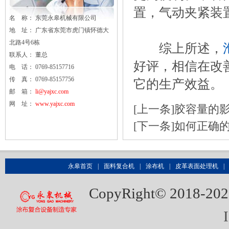
置，气动夹紧装
名 称： 东莞
永皋
机械有限公司
地 址： 广东省东莞市虎门镇怀德大
北路4号6栋
综上所述，
联系人： 董总
好评，相信在改
电 话： 0769-85157716
传 真： 0769-85157756
它的生产效益。
邮 箱：
li@yajxc.com
网 址：
www.yajxc.com
[上一条]
胶容量的
[下一条]
如何正确
永皋首页
|
面料复合机
|
涂布机
|
皮革表面处理机
|
CopyRight© 20