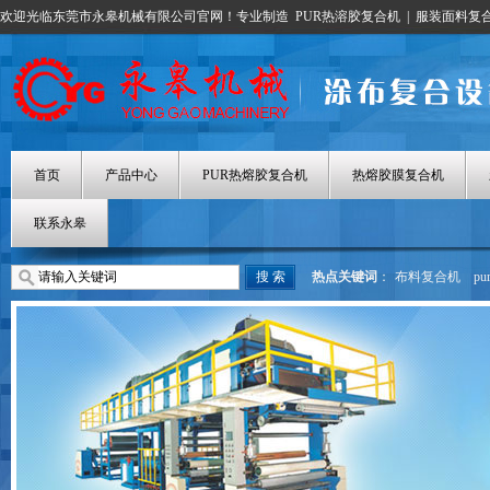
欢迎光临东莞市永皋机械有限公司官网！专业制造
PUR热溶胶复合机
|
服装面料复
首页
产品中心
PUR热熔胶复合机
热熔胶膜复合机
联系永皋
热点关键词
：
布料复合机
p
热熔胶涂布机
热熔胶膜复合