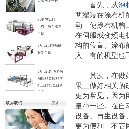
过滤布复合机
首先，从
泡
两端装在涂布机
PUR 布贴膜
动，使涂布机构
（布）热熔胶复
在伺服或变频电
合机
构的位置。涂布
YG-02B1热熔胶
膜复合机
入，有的机型也
YG-021PT卷料热
其次，在做好
贴机|粘合机|粘衬
果上做好相关的
机|压衬机|全自动
粘合机
更为常见，因为
联系我们
更多>>
量小一些。在自
设备、再生设备
更为便利。不管