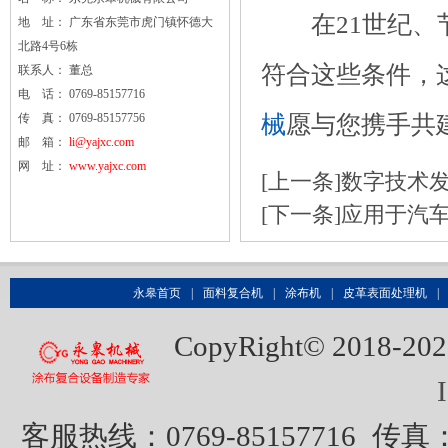
在21世纪、节
地 址： 广东省东莞市虎门镇怀德大
北路4号6栋
符合这些条件，
联系人： 董总
电 话： 0769-85157716
械
愿与您携手共
传 真： 0769-85157756
邮 箱：
li@yajxc.com
网 址：
www.yajxc.com
[上一条]
数字技术发
[下一条]
应用于汽
永皋首页
|
面料复合机
|
涂布机
|
皮革表面处理机
|
CopyRight© 20
客服热线：0769-85157716
传真：0