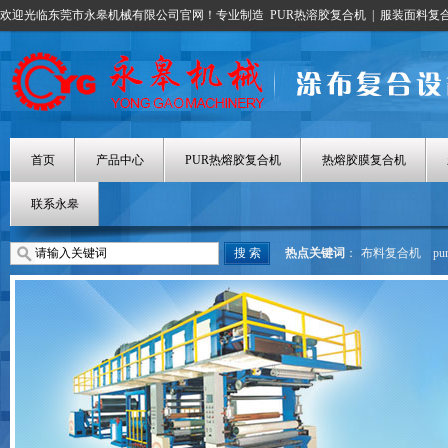
欢迎光临东莞市永皋机械有限公司官网！专业制造
PUR热溶胶复合机
|
服装面料复
首页
产品中心
PUR热熔胶复合机
热熔胶膜复合机
联系永皋
热点关键词
：
布料复合机
p
热熔胶涂布机
热熔胶膜复合