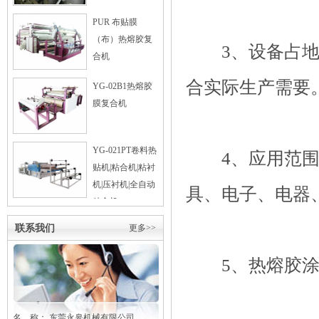
PUR 布贴膜
（布）热熔胶复
3、设备占地面
合机
合实际生产需要
YG-02B1热熔胶
膜复合机
YG-021PT卷料热
4、应用范围广
贴机|粘合机|粘衬
机|压衬机|全自动
具、电子、电器
粘合机
联系我们
更多>>
5、热熔胶涂布
名 称： 东莞
永皋
机械有限公司