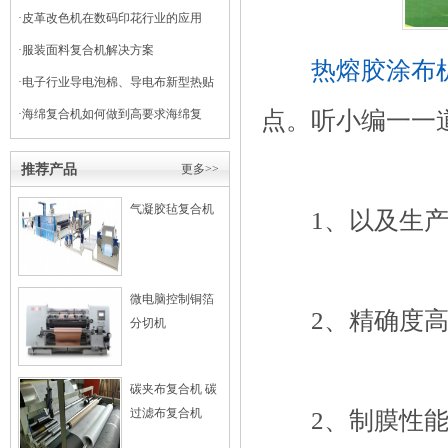
干式复合机
·
皮革改色机在数码印花行业的应用
·
服装面料复合机解决方案
热熔胶涂布
·
电子行业导电泡棉、导电布新型热贴
点。听小编一一
复合
·
海绵复合机如何做到高要求海绵复
合？
推荐产品
更多>>
气凝胶毡复合机
1、以及生产
微电脑控制铜箔
2、精确度高
分切机
碳夹布复合机 碳
过滤布复合机
2、制膜性能