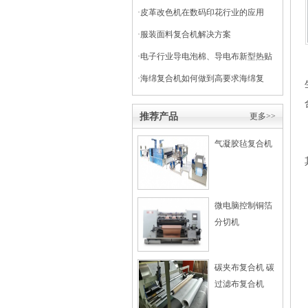
干式复合机
·
皮革改色机在数码印花行业的应用
·
服装面料复合机解决方案
·
电子行业导电泡棉、导电布新型热贴
复合
·
海绵复合机如何做到高要求海绵复
合？
推荐产品
更多>>
气凝胶毡复合机
微电脑控制铜箔
分切机
碳夹布复合机 碳
过滤布复合机