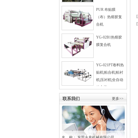
PUR 布贴膜
（布）热熔胶复
合机
YG-02B1热熔胶
膜复合机
YG-021PT卷料热
贴机|粘合机|粘衬
机|压衬机|全自动
粘合机
联系我们
更多>>
名 称： 东莞
永皋
机械有限公司