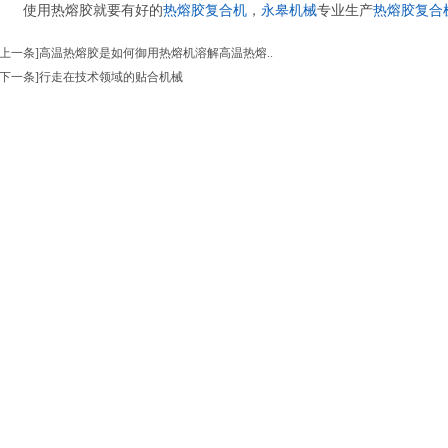
使用热熔胶就要有好的
热熔胶复合机
，
永皋机械
专业生产
热熔胶复合
[上一条]
高温热熔胶是如何御用热熔机溶解高温热熔..
[下一条]
行走在技术领域的贴合机械