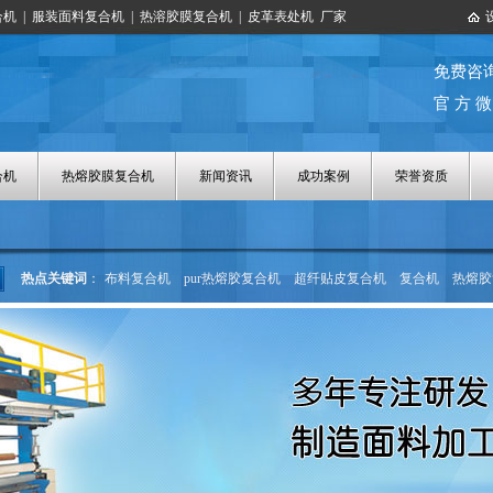
合机
|
服装面料复合机
|
热溶胶膜复合机
|
皮革表处机
厂家
免费咨
官 方 微
合机
热熔胶膜复合机
新闻资讯
成功案例
荣誉资质
热点关键词
：
布料复合机
pur热熔胶复合机
超纤贴皮复合机
复合机
热熔胶
热熔胶涂布机
热熔胶膜复合机