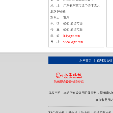
地 址： 广东省东莞市虎门镇怀德大
北路4号6栋
联系人： 董总
电 话： 0769-85157716
传 真： 0769-85157756
邮 箱：
li@yajxc.com
网 址：
www.yajxc.com
永皋首页
|
面料复合机
版权声明：本站所有设备图片及资料，视频素材
在授权范围
TAG:
复合机
|
贴合机
|
涂布机
|
热熔胶复合机