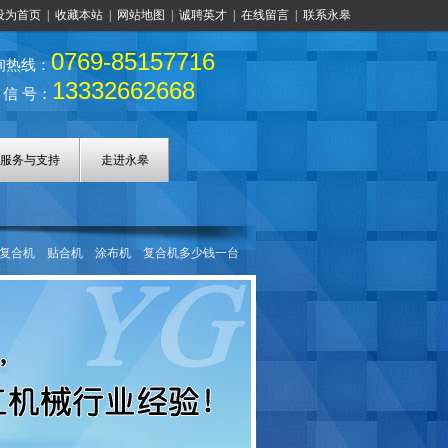
设为首页
|
收藏本站
|
网站地图
|
诚聘英才
|
在线留言
|
联系永皋
0769-85157716
询热线：
13332662668
 信 号：
服务与支持
走进永皋
复合机
贴合机
涂布机
复合机多少钱一台