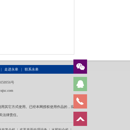
|
走进永皋
|
联系永皋
058956号
ajxc.com
利用其它方式使用。已经本网授权使用作品的，应
关法律责任。
涂布复合机
|
皮革表面处理设备
|
水胶贴合机
|