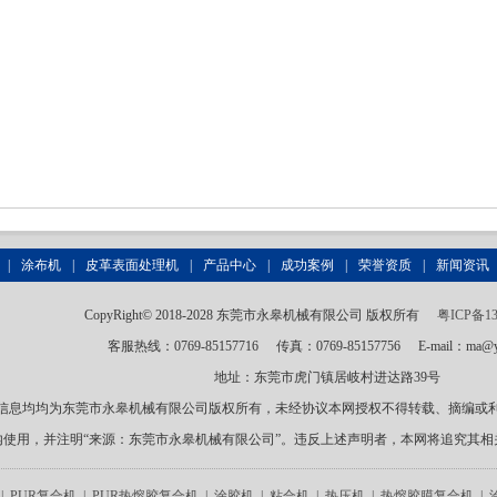
|
涂布机
|
皮革表面处理机
|
产品中心
|
成功案例
|
荣誉资质
|
新闻资讯
CopyRight© 2018-2028 东莞市永皋机械有限公司 版权所有
粤ICP备13
客服热线：0769-85157716
传真：0769-85157756
E-mail：ma@y
地址：东莞市虎门镇居岐村进达路39号
信息均均为东莞市永皋机械有限公司版权所有，未经协议本网授权不得转载、摘编或
内使用，并注明“来源：东莞市永皋机械有限公司”。违反上述声明者，本网将追究其相
|
PUR复合机
|
PUR热熔胶复合机
|
涂胶机
|
粘合机
|
热压机
|
热熔胶膜复合机
|