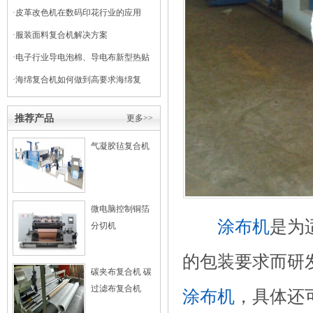
干式复合机
·
皮革改色机在数码印花行业的应用
·
服装面料复合机解决方案
·
电子行业导电泡棉、导电布新型热贴
复合
·
海绵复合机如何做到高要求海绵复
合？
推荐产品
更多>>
气凝胶毡复合机
微电脑控制铜箔
涂布机
是为
分切机
的包装要求而研
碳夹布复合机 碳
过滤布复合机
涂布机
，具体还