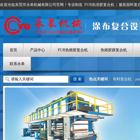
欢迎光临东莞市永皋机械有限公司官网！专业制造
PUR热溶胶复合机
|
服装面料复
首页
产品中心
PUR热熔胶复合机
热熔胶膜复合机
联系永皋
热点关键词
：
布料复合机
p
热熔胶涂布机
热熔胶膜复合