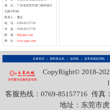
地 址： 广东省东莞市虎门镇怀德大
北路4号6栋
联系人： 董总
电 话： 0769-85157716
传 真： 0769-85157756
邮 箱：
li@yajxc.com
网 址：
www.yajxc.com
永皋首页
|
面料复合机
|
涂布机
|
皮革表面处理机
|
CopyRight© 20
客服热线：0769-85157716
传真：0
地址：东莞市虎