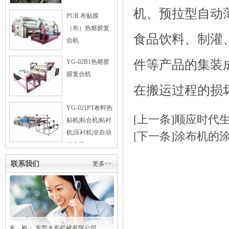
机、预拉型自动
PUR 布贴膜
（布）热熔胶复
食品饮料、制灌
合机
件等产品的集装
YG-02B1热熔胶
膜复合机
在搬运过程的损
YG-021PT卷料热
[上一条]
顺应时代
贴机|粘合机|粘衬
机|压衬机|全自动
[下一条]
涂布机的
粘合机
联系我们
更多>>
名 称： 东莞
永皋
机械有限公司