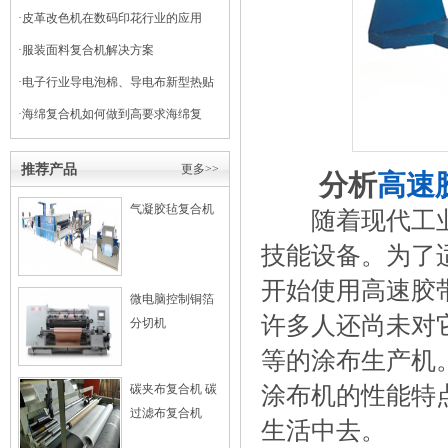
干式复合机
·
皮革改色机在数码印花行业的应用
·
服装面料复合机解决方案
·
电子行业导电泡棉、导电布新型热贴
复合
·
海绵复合机如何做到高要求海绵复
合？
推荐产品
更多>>
分析
高速
气凝胶毡复合机
随着现代工业
技能设备。为了
开始使用高速胶
微电脑控制铜箔
许多人还尚未对
分切机
等的涂布生产机
涂布机的性能特
碳夹布复合机 碳
过滤布复合机
生活中去。