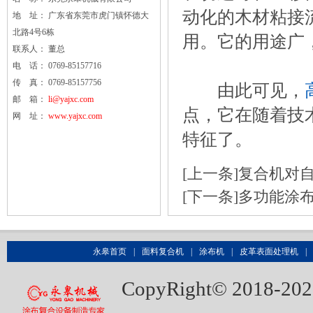
动化的木材粘接
地 址： 广东省东莞市虎门镇怀德大
北路4号6栋
用。它的用途广
联系人： 董总
电 话： 0769-85157716
传 真： 0769-85157756
由此可见，
邮 箱：
li@yajxc.com
点，它在随着技
网 址：
www.yajxc.com
特征了。
[上一条]
复合机对
[下一条]
多功能涂
永皋首页
|
面料复合机
|
涂布机
|
皮革表面处理机
|
CopyRight© 20