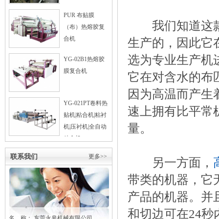
PUR 布贴膜
我们知道这
（布）热熔胶复
合机
生产的，因此它
选为专业生产机
YG-02B1热熔胶
膜复合机
它在对含水的布
因为高温而产生
YG-021PT卷料热
速上拥有比平常
贴机|粘合机|粘衬
量。
机|压衬机|全自动
粘合机
联系我们
更多>>
另一方面，
带类的机器，它
产品的机器。并
和切边可在24
名 称： 东莞
永皋
机械有限公司