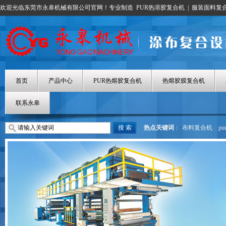
欢迎光临东莞市永皋机械有限公司官网！专业制造
PUR热溶胶复合机
|
服装面料复
首页
产品中心
PUR热熔胶复合机
热熔胶膜复合机
联系永皋
热点关键词
：
布料复合机
p
热熔胶涂布机
热熔胶膜复合