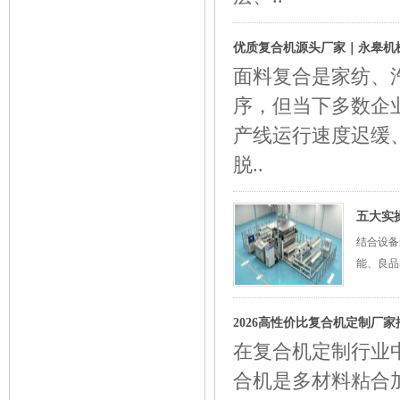
优质复合机源头厂家｜永皋机
面料复合是家纺、
序，但当下多数企
产线运行速度迟缓
脱..
五大实
结合设备
能、良品
2026高性价比复合机定制厂家
在复合机定制行业
合机是多材料粘合