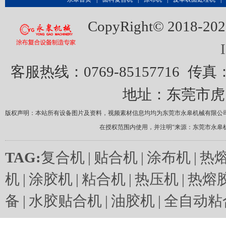
CopyRight© 20
客服热线：0769-85157716
传真：0
地址：东莞市虎
版权声明：本站所有设备图片及资料，视频素材信息均均为东莞市永皋机械有限公
在授权范围内使用，并注明“来源：东莞市永皋
TAG:
复合机
|
贴合机
|
涂布机
|
热
机
|
涂胶机
|
粘合机
|
热压机
|
热熔
备
|
水胶贴合机
|
油胶机
|
全自动粘