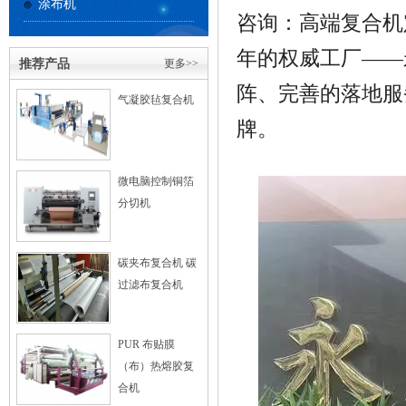
涂布机
咨询：高端复合机
年的权威工厂——
推荐产品
更多>>
阵、完善的落地服
气凝胶毡复合机
微电脑控制铜箔
分切机
碳夹布复合机 碳
过滤布复合机
PUR 布贴膜
（布）热熔胶复
合机