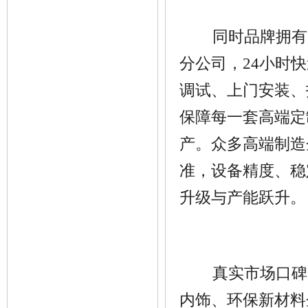
	同时品牌拥有完善的国内外服务网络，多地设立办事处与海外
分公司，24小时
调试、上门安装、
保障每一套高端定
产。众多高端制造
准，设备精度、稳
	真实市场口碑，印证品牌高端定制实力。多家高端纺织、汽车
内饰、环保新材料