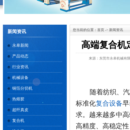
您当前的位置：
首页
->
新闻资讯
新闻资讯
高端复合机
永皋新闻
产品动态
来源：东莞市永皋机械有
行业资讯
机械设备
铜箔分切机
	随着纺织、汽车内饰、环保过滤、新材料等行业高端化升级，
热熔胶
标准化
复合设备
早
超纤真皮
求。越来越多中高
复合机
高精度、高稳定性