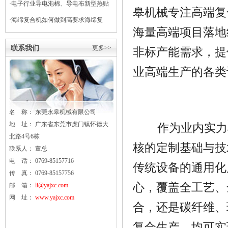
·
电子行业导电泡棉、导电布新型热贴
皋机械专注高端复
复合
·
海绵复合机如何做到高要求海绵复
海量高端项目落地
合？
联系我们
更多>>
非标产能需求，提
名 称： 东莞
永皋
机械有限公司
地 址： 广东省东莞市虎门镇怀德大
	作为业内实力雄厚的高端复合装备定制工厂，永皋机械具备硬
北路4号6栋
核的定制基础与技
联系人： 董总
电 话： 0769-85157716
传统设备的通用化
传 真： 0769-85157756
心，覆盖全工艺、
邮 箱：
li@yajxc.com
网 址：
www.yajxc.com
合，还是碳纤维、
复合生产，均可实