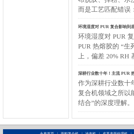
而是工艺匹配错误
环境湿度对 PUR 复合影响
环境湿度对 PUR
PUR 热熔胶的 “生
上，偏差 20% R
深耕行业数十年！主流 PUR
作为深耕行业数十
复合机领域之所以
结合”的深度理解
永皋首页
|
面料复合机
|
涂布机
|
皮革表面处理机
|