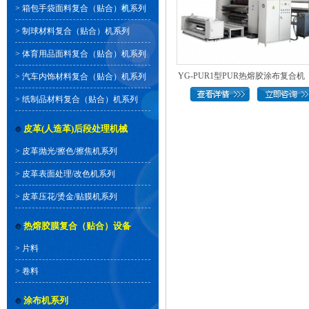
>
箱包手袋面料复合（贴合）机系列
>
制球材料复合（贴合）机系列
>
体育用品面料复合（贴合）机系列
YG-PUR1型PUR热熔胶涂布复合机（
>
汽车内饰材料复合（贴合）机系列
控..
>
纸制品材料复合（贴合）机系列
皮革(人造革)后段处理机械
>
皮革抛光/擦色/擦焦机系列
>
皮革表面处理/改色机系列
>
皮革压花/烫金/贴膜机系列
热熔胶膜复合（贴合）设备
>
片料
>
卷料
涂布机系列