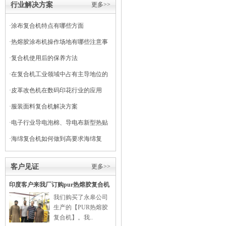
行业解决方案
更多>>
·
涂布复合机特点有哪些方面
·
热熔胶涂布机操作场地有哪些注意事
项
·
复合机使用后的保养方法
·
在复合机工业领域中占有主导地位的
干式复合机
·
皮革改色机在数码印花行业的应用
·
服装面料复合机解决方案
·
电子行业导电泡棉、导电布新型热贴
复合
·
海绵复合机如何做到高要求海绵复
合？
客户见证
更多>>
印度客户来我厂订购pur热熔胶复合机
我们购买了永皋公司
生产的【PUR热熔胶
复合机】。我..