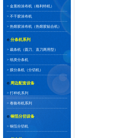
>
金葱粉涂布机（格利特机）
>
不干胶涂布机
>
热熔胶涂布机（热熔胶贴合机）
分条机系列
>
裁条机（圆刀、直刀两用型）
>
纸类分条机
>
膜分条机（分切机）
周边配套设备
>
打样机系列
>
卷验布机系列
铜箔分切设备
>
铜箔分切机