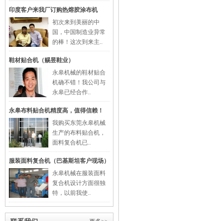
印度客户来我厂订购热熔胶涂布机
初次来到美丽的中
国，中国制造业异常
的棒！这次到来主..
鞋材贴合机（赐昱鞋业）
永皋机械的鞋材贴合
机确不错！我公司与
永皋已经合作..
永皋布料贴合机精度高，值得信赖！
我购买东莞永皋机械
生产的布料贴合机，
面料复合机已..
服装面料复合机（巴基斯坦客户现场）
永皋机械在服装面料
复合机设计方面很独
特，以前我使..