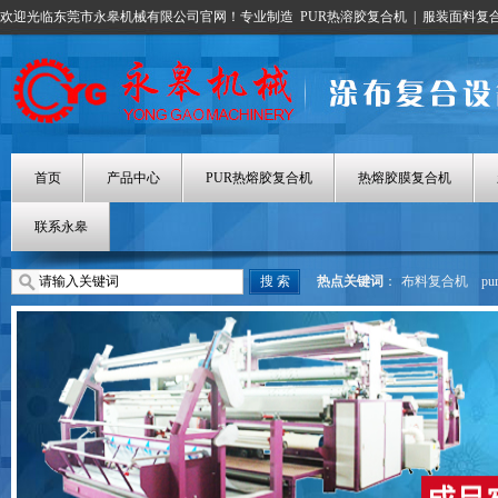
欢迎光临东莞市永皋机械有限公司官网！专业制造
PUR热溶胶复合机
|
服装面料复
首页
产品中心
PUR热熔胶复合机
热熔胶膜复合机
联系永皋
热点关键词
：
布料复合机
p
热熔胶涂布机
热熔胶膜复合