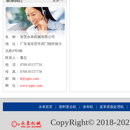
联系我们
更多>>
名 称： 东莞
永皋
机械有限公司
地 址： 广东省东莞市虎门镇怀德大
北路4号6栋
联系人： 董总
电 话： 0769-85157716
传 真： 0769-85157756
邮 箱：
li@yajxc.com
网 址：
www.yajxc.com
永皋首页
|
面料复合机
|
涂布机
|
皮革表面处理机
|
CopyRight© 20