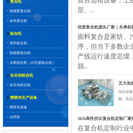
盲目选错设备，上
复合机
层、..
>
热熔胶复合机
>
涂布复合机
优质复合机源头厂家｜永皋机
贴合机
面料复合是家纺、
>
布料贴合机
序，但当下多数企
>
热熔胶贴合机
产线运行速度迟缓
>
水胶贴合机（白乳胶贴合机）
脱..
全自动粘合机
五大实
>
全自动粘合机
结合设备
熔喷布生产设备
能、良品
>
熔喷布设备
>
点焊机
2026高性价比复合机定制厂家
在复合机定制行业