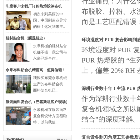
行业痛点：为什么
印度客户来我厂订购热熔胶涂布机
布脱胶、掉粉、水
初次来到美丽的中
国，中国制造业异常
而是工艺匹配错误
的棒！这次到来主..
鞋材贴合机（赐昱鞋业）
环境湿度对 PUR 复合影响
永皋机械的鞋材贴合
环境湿度对 PUR
机确不错！我公司与
永皋已经合作..
PUR 热熔胶的 “生
上，偏差 20% R
永皋布料贴合机精度高，值得信赖！
我购买东莞永皋机械
生产的布料贴合机，
深耕行业数十年！主流 PUR
面料复合机已..
作为深耕行业数十
服装面料复合机（巴基斯坦客户现场）
复合机领域之所以
永皋机械在服装面料
复合机设计方面很独
结合”的深度理解
特，以前我使..
复合设备刮刀角度工艺参数及