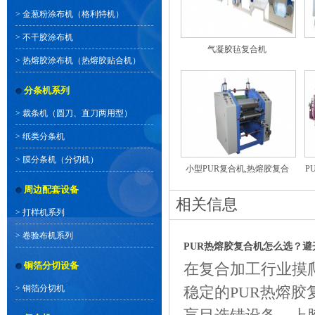
>
金葱粉涂布机（格利特机）
>
不干胶涂布机
气凝胶毡复合机
>
热熔胶涂布机（热熔胶贴合机）
分条机系列
>
裁条机（圆刀、直刀两用型）
>
纸类分条机
>
膜分条机（分切机）
小型PUR复合机,热熔胶复合
P
机..
周边配套设备
相关信息
>
打样机系列
>
卷验布机系列
PUR热熔胶复合机怎么选？避
铜箔分切设备
在复合加工行业摸
>
铜箔分切机
稳定的PUR热熔