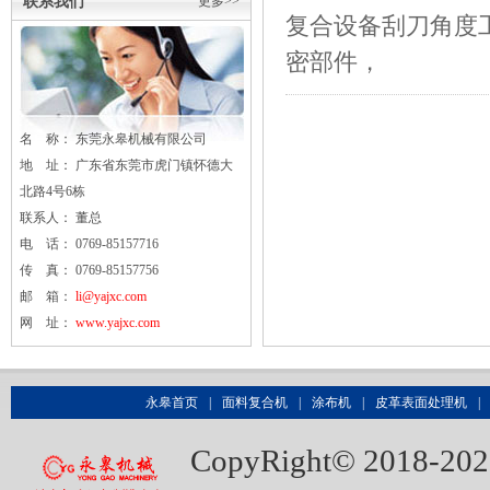
联系我们
更多>>
​复合设备刮刀角
密部件，
名 称： 东莞
永皋
机械有限公司
地 址： 广东省东莞市虎门镇怀德大
北路4号6栋
联系人： 董总
电 话： 0769-85157716
传 真： 0769-85157756
邮 箱：
li@yajxc.com
网 址：
www.yajxc.com
永皋首页
|
面料复合机
|
涂布机
|
皮革表面处理机
|
CopyRight© 20