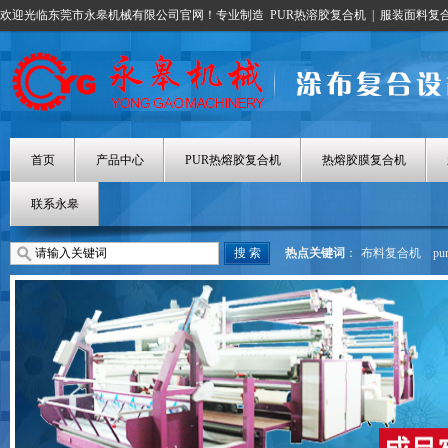
欢迎光临东莞市永皋机械有限公司官网！专业制造
PUR热溶胶复合机
|
服装面料复
首页
产品中心
PUR热熔胶复合机
热熔胶膜复合机
联系永皋
热点关键词
：
布料复合机
p
热熔胶涂布机
热熔胶膜复合