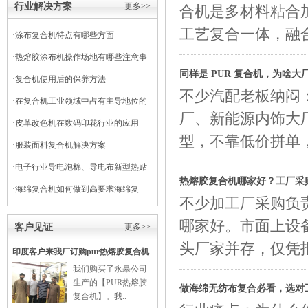
行业解决方案
更多>>
合机是多材料粘合
工艺复合一体，融
·
涂布复合机特点有哪些方面
·
热熔胶涂布机操作场地有哪些注意事
同样是 PUR 复合机，为啥
项
·
复合机使用后的保养方法
不少汽配老板纳闷：
·
在复合机工业领域中占有主导地位的
厂、新能源内饰大厂
干式复合机
·
皮革改色机在数码印花行业的应用
型，不靠低价拼单
·
服装面料复合机解决方案
·
电子行业导电泡棉、导电布新型热贴
热熔胶复合机哪家好？工厂采
复合
·
海绵复合机如何做到高要求海绵复
不少加工厂采购负
合？
哪家好。市面上设
客户见证
更多>>
头厂家并存，仅凭
印度客户来我厂订购pur热熔胶复合机
我们购买了永皋公司
生产的【PUR热熔胶
做海绵无纺布复合必看，选对
复合机】。我..