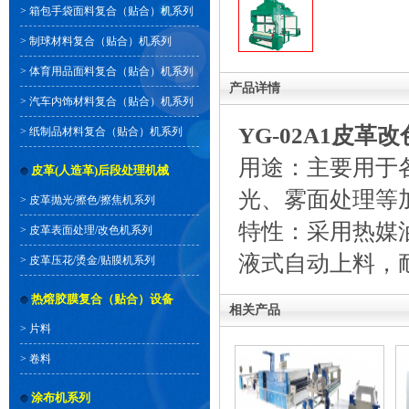
>
箱包手袋面料复合（贴合）机系列
>
制球材料复合（贴合）机系列
>
体育用品面料复合（贴合）机系列
产品详情
>
汽车内饰材料复合（贴合）机系列
YG-02A1皮
>
纸制品材料复合（贴合）机系列
用途：主要用于
皮革(人造革)后段处理机械
光、雾面处理等
>
皮革抛光/擦色/擦焦机系列
特性：采用热媒
>
皮革表面处理/改色机系列
液式自动上料，
>
皮革压花/烫金/贴膜机系列
热熔胶膜复合（贴合）设备
相关产品
>
片料
>
卷料
涂布机系列