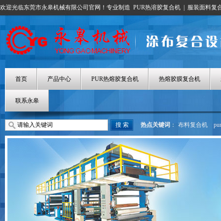
欢迎光临东莞市永皋机械有限公司官网！专业制造
PUR热溶胶复合机
|
服装面料复
首页
产品中心
PUR热熔胶复合机
热熔胶膜复合机
联系永皋
热点关键词
：
布料复合机
p
热熔胶涂布机
热熔胶膜复合