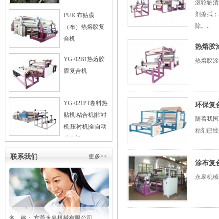
滚轮轴清
剂擦拭；
PUR 布贴膜
除。..
（布）热熔胶复
合机
热熔胶
YG-02B1热熔胶
热熔胶涂
膜复合机
YG-021PT卷料热
环保复
贴机|粘合机|粘衬
随着我国
机|压衬机|全自动
粘剂已经
粘合机
联系我们
更多>>
涂布复
永皋机械
名 称： 东莞
永皋
机械有限公司