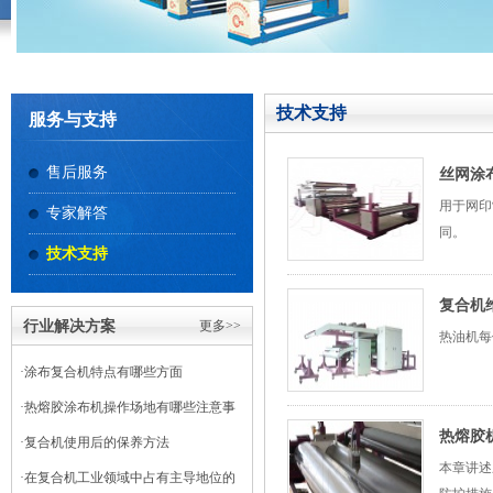
技术支持
服务与支持
售后服务
丝网涂
用于网印
专家解答
同。
技术支持
复合机
行业解决方案
更多>>
热油机每
·
涂布复合机特点有哪些方面
·
热熔胶涂布机操作场地有哪些注意事
热熔胶
项
·
复合机使用后的保养方法
本章讲述
·
在复合机工业领域中占有主导地位的