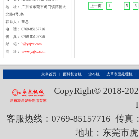
上一页
1
...
5
6
地 址： 广东省东莞市虎门镇怀德大
北路4号6栋
联系人： 董总
电 话： 0769-85157716
传 真： 0769-85157756
邮 箱：
li@yajxc.com
网 址：
www.yajxc.com
永皋首页
|
面料复合机
|
涂布机
|
皮革表面处理机
|
CopyRight© 20
客服热线：0769-85157716
传真：0
地址：东莞市虎