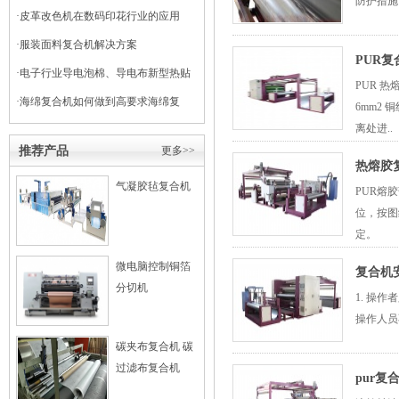
防护措施
干式复合机
·
皮革改色机在数码印花行业的应用
·
服装面料复合机解决方案
PUR
·
电子行业导电泡棉、导电布新型热贴
PUR 
复合
·
海绵复合机如何做到高要求海绵复
6mm2
离处进..
合？
推荐产品
更多>>
热熔胶
气凝胶毡复合机
PUR熔
位，按图
定。
微电脑控制铜箔
复合机
分切机
1. 操
操作人员
碳夹布复合机 碳
过滤布复合机
pur