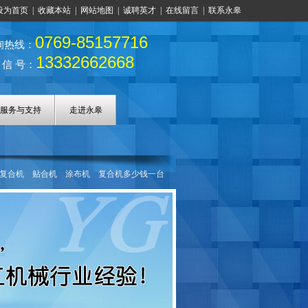
设为首页
|
收藏本站
|
网站地图
|
诚聘英才
|
在线留言
|
联系永皋
0769-85157716
询热线：
13332662668
 信 号：
服务与支持
走进永皋
复合机
贴合机
涂布机
复合机多少钱一台