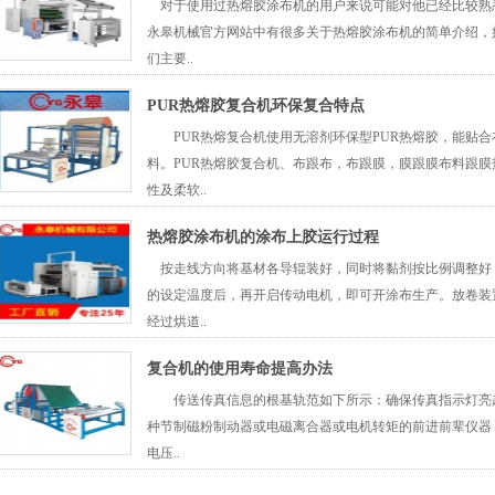
对于使用过热熔胶涂布机的用户来说可能对他已经比较熟
永皋机械官方网站中有很多关于热熔胶涂布机的简单介绍，
们主要..
PUR热熔胶复合机环保复合特点
PUR热熔复合机使用无溶剂环保型PUR热熔胶，能贴合
料。PUR热熔胶复合机、布跟布，布跟膜，膜跟膜布料跟
性及柔软..
热熔胶涂布机的涂布上胶运行过程
按走线方向将基材各导辊装好，同时将黏剂按比例调整好
的设定温度后，再开启传动电机，即可开涂布生产。放卷装
经过烘道..
复合机的使用寿命提高办法
传送传真信息的根基轨范如下所示：确保传真指示灯亮起
种节制磁粉制动器或电磁离合器或电机转矩的前进前辈仪器
电压..