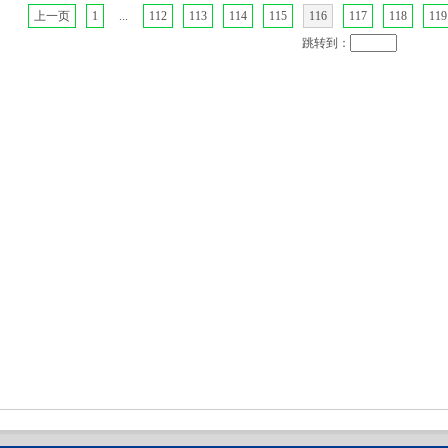
上一页
1
...
112
113
114
115
116
117
118
119
跳转到：