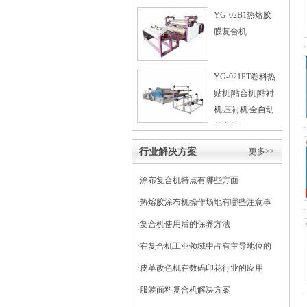
YG-02B1热熔胶
膜复合机
YG-021PT卷料热
贴机|粘合机|粘衬
机|压衬机|全自动
粘合机
行业解决方案
更多>>
·
涂布复合机特点有哪些方面
·
热熔胶涂布机操作场地有哪些注意事
项
·
复合机使用后的保养方法
·
在复合机工业领域中占有主导地位的
干式复合机
·
皮革改色机在数码印花行业的应用
·
服装面料复合机解决方案