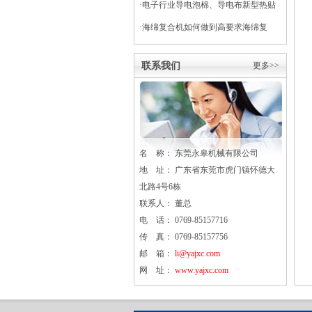
·
电子行业导电泡棉、导电布新型热贴
复合
·
海绵复合机如何做到高要求海绵复
合？
联系我们
更多>>
名 称： 东莞
永皋
机械有限公司
地 址： 广东省东莞市虎门镇怀德大
北路4号6栋
联系人： 董总
电 话： 0769-85157716
传 真： 0769-85157756
邮 箱：
li@yajxc.com
网 址：
www.yajxc.com