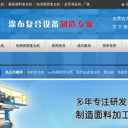
合机
|
服装面料复合机
|
热溶胶膜复合机
|
皮革表处机
厂家
免费咨
官 方 微
合机
热熔胶膜复合机
新闻资讯
成功案例
荣誉资质
热点关键词
：
布料复合机
pur热熔胶复合机
超纤贴皮复合机
复合机
热熔胶
热熔胶涂布机
热熔胶膜复合机