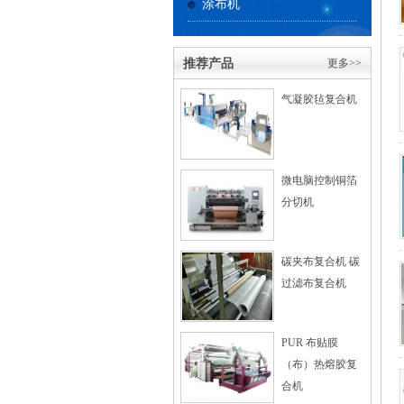
涂布机
推荐产品
更多>>
气凝胶毡复合机
微电脑控制铜箔
分切机
碳夹布复合机 碳
过滤布复合机
PUR 布贴膜
（布）热熔胶复
合机