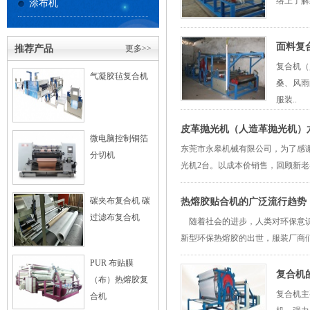
络上了解
涂布机
面料复
推荐产品
更多>>
复合机（
气凝胶毡复合机
桑、风雨
服装..
皮革抛光机（人造革抛光机）
微电脑控制铜箔
东莞市永皋机械有限公司，为了感
分切机
光机2台。以成本价销售，回顾新老客户
碳夹布复合机 碳
热熔胶贴合机的广泛流行趋势
过滤布复合机
随着社会的进步，人类对环保意识
新型环保热熔胶的出世，服装厂商们
PUR 布贴膜
复合机
（布）热熔胶复
复合机主
合机