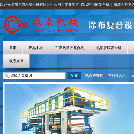
欢迎光临东莞市永皋机械有限公司官网！专业制造
PUR热溶胶复合机
|
服装面料复
首页
产品中心
PUR热熔胶复合机
热熔胶膜复合机
联系永皋
热点关键词
：
布料复合机
p
热熔胶涂布机
热熔胶膜复合