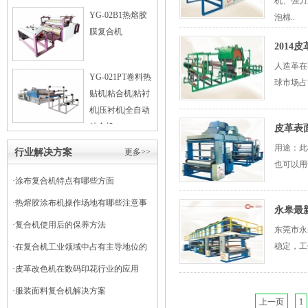
机、强力
YG-02B1热熔胶
泡棉..
膜复合机
2014
人造革在
YG-021PT卷料热
球市场占
贴机|粘合机|粘衬
机|压衬机|全自动
粘合机
皮革表
用途：此
行业解决方案
更多>>
也可以用
·
涂布复合机特点有哪些方面
·
热熔胶涂布机操作场地有哪些注意事
永皋最
项
·
复合机使用后的保养方法
东莞市永
稳定，工
·
在复合机工业领域中占有主导地位的
干式复合机
·
皮革改色机在数码印花行业的应用
·
服装面料复合机解决方案
上一页
1