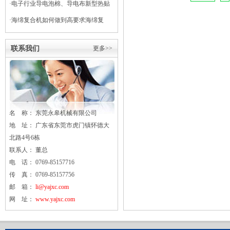
·
电子行业导电泡棉、导电布新型热贴
复合
·
海绵复合机如何做到高要求海绵复
合？
联系我们
更多>>
名 称： 东莞
永皋
机械有限公司
地 址： 广东省东莞市虎门镇怀德大
北路4号6栋
联系人： 董总
电 话： 0769-85157716
传 真： 0769-85157756
邮 箱：
li@yajxc.com
网 址：
www.yajxc.com