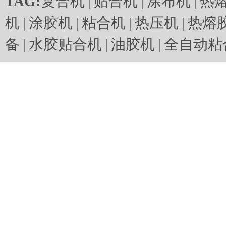
TAG:
复合机
|
贴合机
|
涂布机
|
热
机
|
涂胶机
|
粘合机
|
热压机
|
热熔
备
|
水胶贴合机
|
油胶机
|
全自动粘