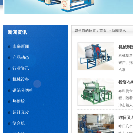
您当前的位置：
首页
->
新闻资讯
新闻资讯
永皋新闻
机械制
机械制造
产品动态
破产、拖
行业资讯
么靠..
机械设备
投资布
铜箔分切机
布料烫金
程，随着
热熔胶
冲击着人.
超纤真皮
昨日又
复合机
昨日几个