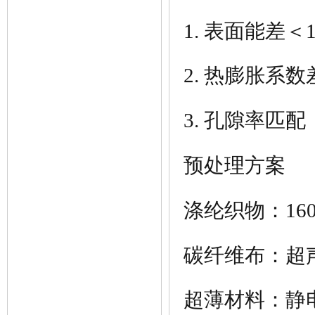
1. 表面能差＜
2. 热膨胀系数
3.
孔隙率
匹配
预处理方案
涤纶
织物：16
碳纤维布
：超
超薄材料：
静