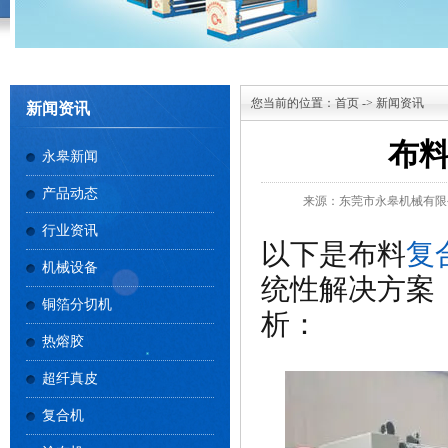
您当前的位置：
首页
->
新闻资讯
新闻资讯
布
永皋新闻
产品动态
来源：东莞市永皋机械有限
行业资讯
以下是布料
复
机械设备
统性解决方案
铜箔分切机
析：
热熔胶
超纤真皮
复合机