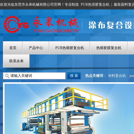
欢迎光临东莞市永皋机械有限公司官网！专业制造
PUR热溶胶复合机
|
服装面料复
首页
产品中心
PUR热熔胶复合机
热熔胶膜复合机
联系永皋
热点关键词
：
布料复合机
p
热熔胶涂布机
热熔胶膜复合