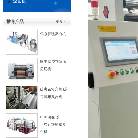
涂布机
推荐产品
更多>>
气凝胶毡复合机
微电脑控制铜箔
分切机
碳夹布复合机 碳
过滤布复合机
PUR 布贴膜
（布）热熔胶复
合机