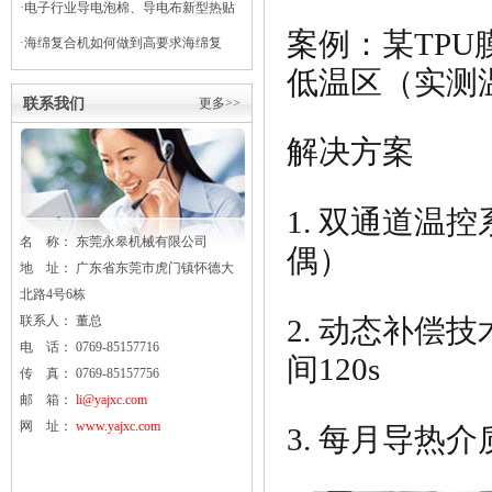
·
电子行业导电泡棉、导电布新型热贴
案例：某
TPU
复合
·
海绵复合机如何做到高要求海绵复
低温区（实测温
合？
联系我们
更多>>
解决方案
1. 双通道温
名 称： 东莞
永皋
机械有限公司
偶
）
地 址： 广东省东莞市虎门镇怀德大
北路4号6栋
联系人： 董总
2. 动态补偿技
电 话： 0769-85157716
间120s
传 真： 0769-85157756
邮 箱：
li@yajxc.com
网 址：
www.yajxc.com
3. 每月
导热
介