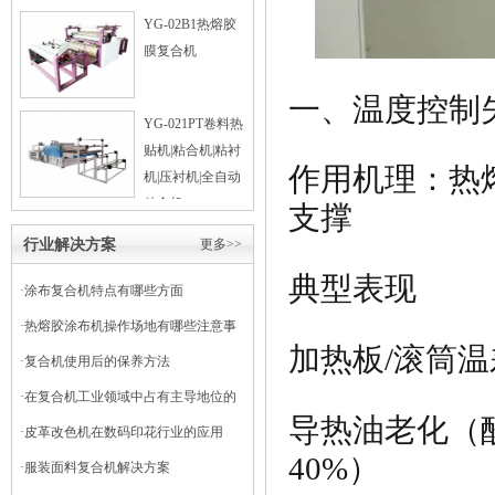
YG-02B1热熔胶
膜复合机
一、温度控制
YG-021PT卷料热
贴机|粘合机|粘衬
作用机理：
热
机|压衬机|全自动
粘合机
支撑
行业解决方案
更多>>
典型表现
·
涂布复合机特点有哪些方面
·
热熔胶涂布机操作场地有哪些注意事
加热板/滚筒温
项
·
复合机使用后的保养方法
·
在复合机工业领域中占有主导地位的
导热油
老化（酸
干式复合机
·
皮革改色机在数码印花行业的应用
40%）
·
服装面料复合机解决方案