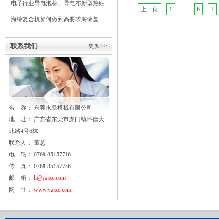
·
电子行业导电泡棉、导电布新型热贴
上一页
1
...
6
7
复合
·
海绵复合机如何做到高要求海绵复
合？
联系我们
更多>>
名 称： 东莞
永皋
机械有限公司
地 址： 广东省东莞市虎门镇怀德大
北路4号6栋
联系人： 董总
电 话： 0769-85157716
传 真： 0769-85157756
邮 箱：
li@yajxc.com
网 址：
www.yajxc.com