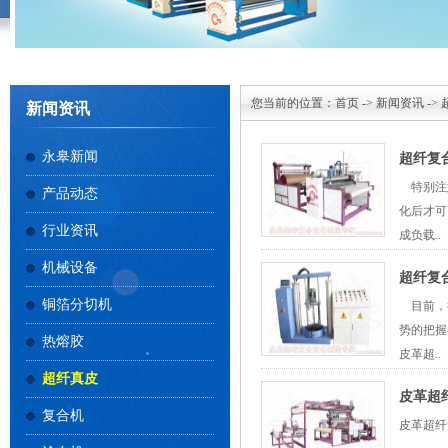
您当前的位置：
首页
->
新闻资讯
->
新闻资讯
永皋新闻
超纤复
特别注
产品动态
化后才可
行业资讯
成负载..
机械设备
超纤复
铜箔分切机
目前，
势的把握
热熔胶
皮革超..
超纤真皮
皮革超
复合机
皮革超纤