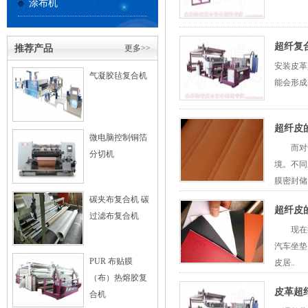
涂布机
超纤复
推荐产品
更多>>
安装皮革
气凝胶毡复合机
能会形成
超纤皮
微电脑控制铜箔
而对于
分切机
境。不同
膜密封储.
碳夹布复合机 碳
超纤皮
过滤布复合机
现在很
汽车坐垫
PUR 布贴膜
皮居..
（布）热熔胶复
皮革超
合机