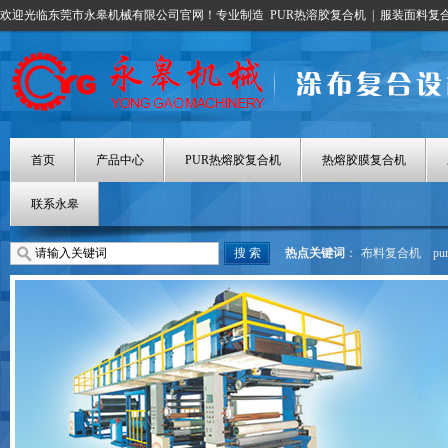
欢迎光临东莞市永皋机械有限公司官网！专业制造
PUR热溶胶复合机
|
服装面料复
首页
产品中心
PUR热熔胶复合机
热熔胶膜复合机
联系永皋
热点关键词
：
布料复合机
p
热熔胶涂布机
热熔胶膜复合