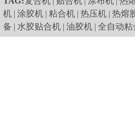
TAG:
复合机
|
贴合机
|
涂布机
|
热
机
|
涂胶机
|
粘合机
|
热压机
|
热熔
备
|
水胶贴合机
|
油胶机
|
全自动粘