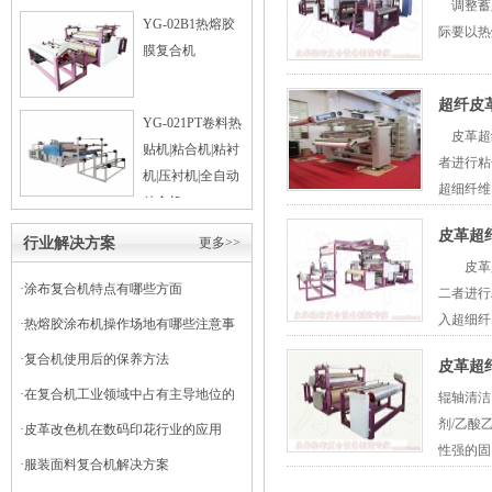
调整蓄胶
YG-02B1热熔胶
际要
膜复合机
超纤皮
YG-021PT卷料热
皮革超纤
贴机|粘合机|粘衬
者进行粘
机|压衬机|全自动
超细纤维.
粘合机
皮革超
行业解决方案
更多>>
皮革超
·
涂布复合机特点有哪些方面
二者进行
入超细纤.
·
热熔胶涂布机操作场地有哪些注意事
项
·
复合机使用后的保养方法
皮革超
·
在复合机工业领域中占有主导地位的
辊轴清洁
剂/乙酸
干式复合机
·
皮革改色机在数码印花行业的应用
性强的固.
·
服装面料复合机解决方案