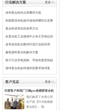
行业解决方案
更多>>
·
涂布复合机特点有哪些方面
·
热熔胶涂布机操作场地有哪些注意事
项
·
复合机使用后的保养方法
·
在复合机工业领域中占有主导地位的
干式复合机
·
皮革改色机在数码印花行业的应用
·
服装面料复合机解决方案
·
电子行业导电泡棉、导电布新型热贴
复合
·
海绵复合机如何做到高要求海绵复
合？
客户见证
更多>>
印度客户来我厂订购pur热熔胶复合机
我们购买了永皋公司
生产的【PUR热熔胶
复合机】。我..