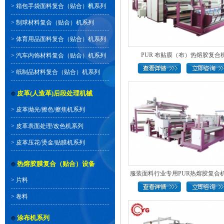
>
箱包手袋面料复合（贴合）机系列
>
制球材料复合（贴合）机系列
>
体育用品面料复合（贴合）机系列
PUR 布贴膜（布）热熔胶复合
>
汽车内饰材料复合（贴合）机系列
>
纸制品材料复合（贴合）机系列
皮革(人造革)后段处理机械
>
皮革抛光/擦色/擦焦机系列
>
皮革表面处理/改色机系列
>
皮革压花/烫金/贴膜机系列
热熔胶膜复合（贴合）设备
服装面料行业专用PUR热熔胶复合机(
>
片料
>
卷料
涂布机系列