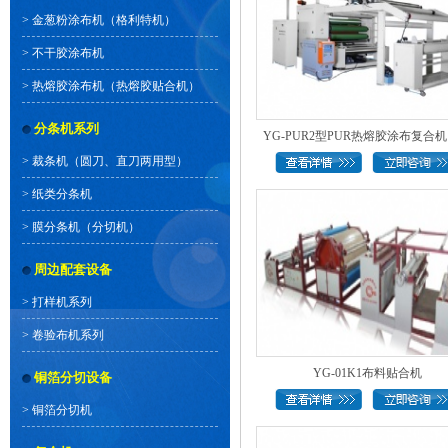
>
金葱粉涂布机（格利特机）
>
不干胶涂布机
>
热熔胶涂布机（热熔胶贴合机）
分条机系列
YG-PUR2型PUR热熔胶涂布复合
>
裁条机（圆刀、直刀两用型）
速..
>
纸类分条机
>
膜分条机（分切机）
周边配套设备
>
打样机系列
>
卷验布机系列
YG-01K1布料贴合机
铜箔分切设备
>
铜箔分切机