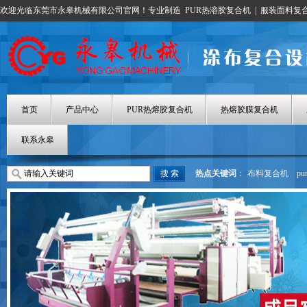
欢迎光临东莞市永皋机械有限公司官网！专业制造
PUR热溶胶复合机
|
服装面料复
首页
产品中心
PUR热熔胶复合机
热熔胶膜复合机
联系永皋
热点关键词
：
布料复合机
p
热熔胶涂布机
热熔胶膜复合