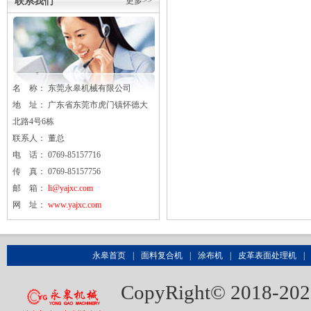
联系我们
更多>>
名 称： 东莞
永皋
机械有限公司
地 址： 广东省东莞市虎门镇怀德大
北路4号6栋
联系人： 董总
电 话： 0769-85157716
传 真： 0769-85157756
邮 箱：
li@yajxc.com
网 址：
www.yajxc.com
永皋首页
|
面料复合机
|
涂布机
|
皮革表面处理机
|
CopyRight© 20