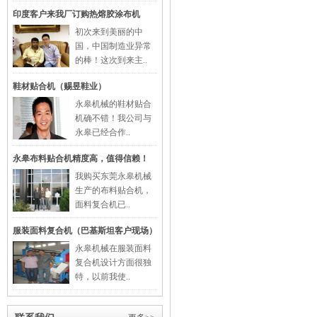
印度客户来我厂订购热熔胶涂布机
初次来到美丽的中
国，中国制造业异常
的棒！这次到来主..
鞋材贴合机（赐昱鞋业）
永皋机械的鞋材贴合
机确不错！我公司与
永皋已经合作..
永皋布料贴合机精度高，值得信赖！
我购买东莞永皋机械
生产的布料贴合机，
面料复合机已..
服装面料复合机（巴基斯坦客户现场）
永皋机械在服装面料
复合机设计方面很独
特，以前我使..