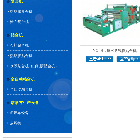
复合机
>
热熔胶复合机
>
涂布复合机
贴合机
>
布料贴合机
YG-01L 防水透气膜贴合机
>
热熔胶贴合机
>
水胶贴合机（白乳胶贴合机）
全自动粘合机
>
全自动粘合机
熔喷布生产设备
>
熔喷布设备
>
点焊机