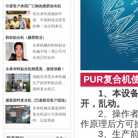
印度客户来我厂订购热熔胶涂布机
初次来到美丽的中
国，中国制造业异常
的棒！这次到来主..
鞋材贴合机（赐昱鞋业）
永皋机械的鞋材贴合
机确不错！我公司与
永皋已经合作..
永皋布料贴合机精度高，值得信赖！
PUR复合机
我购买东莞永皋机械
生产的布料贴合机，
面料复合机已..
1、本设
服装面料复合机（巴基斯坦客户现场）
开，乱动。
永皋机械在服装面料
2、操作者只
复合机设计方面很独
特，以前我使..
作原理后方可
3、生产前须