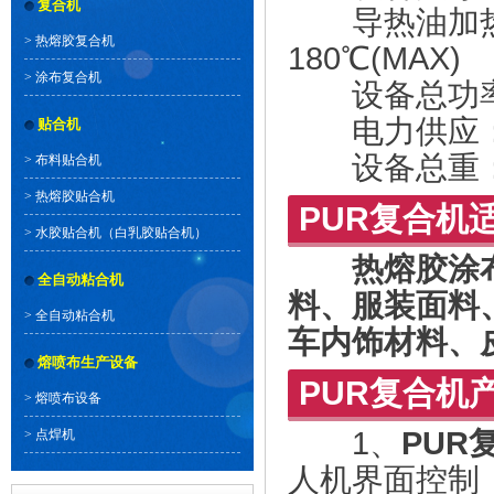
复合机
导热油加热功
>
热熔胶复合机
180℃(MAX)
>
涂布复合机
设备总功率：
电力供应：38
贴合机
设备总重：7
>
布料贴合机
>
热熔胶贴合机
PUR复合机
>
水胶贴合机（白乳胶贴合机）
热熔胶涂
全自动粘合机
料、服装面料
>
全自动粘合机
车内饰材料、
熔喷布生产设备
PUR复合机
>
熔喷布设备
1、
PUR
>
点焊机
人机界面控制