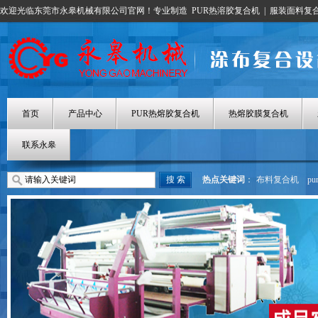
欢迎光临东莞市永皋机械有限公司官网！专业制造
PUR热溶胶复合机
|
服装面料复
首页
产品中心
PUR热熔胶复合机
热熔胶膜复合机
联系永皋
热点关键词
：
布料复合机
p
热熔胶涂布机
热熔胶膜复合