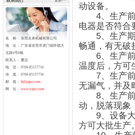
联系我们
更多>>
动设备。
4、生产前应
电器是否符合
5、生产期应
名 称： 东莞
永皋
机械有限公司
畅通，有无破
地 址： 广东省东莞市虎门镇怀德大
北路4号6栋
6、生产前须
联系人： 董总
温度后，方可
电 话： 0769-85157716
7、生产前应
传 真： 0769-85157756
邮 箱：
li@yajxc.com
无漏气，并及
网 址：
www.yajxc.com
8、生产前检
动，脱落现象
9、设备大批
方可大批生产