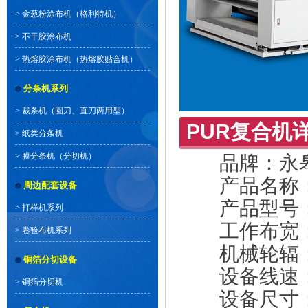
>
金葱粉涂布机（格利特机）
>
不干胶涂布机
>
热熔胶涂布机（热熔胶贴合机）
分条机系列
>
裁条机（圆刀、直刀两用型）
PUR复合机
>
纸类分条机
>
膜分条机（分切机）
品牌：永
产品名称
周边配套设备
产品型号：YG
>
打样机系列
工作布宽：1
>
卷验布机系列
机械轮辐：1
铜箔分切设备
设备线速：0~
>
铜箔分切机
设备尺寸：990