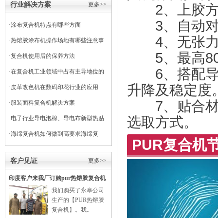
行业解决方案
更多>>
2、上胶方
3、自动对
·
涂布复合机特点有哪些方面
4、无张力放
·
热熔胶涂布机操作场地有哪些注意事
5、最高80
项
·
复合机使用后的保养方法
6、搭配导热
·
在复合机工业领域中占有主导地位的
升降及稳定度
干式复合机
·
皮革改色机在数码印花行业的应用
7、贴合材料
·
服装面料复合机解决方案
选取方式。
·
电子行业导电泡棉、导电布新型热贴
复合
·
海绵复合机如何做到高要求海绵复
PUR复合机
合？
客户见证
更多>>
印度客户来我厂订购pur热熔胶复合机
我们购买了永皋公司
生产的【PUR热熔胶
复合机】。我..