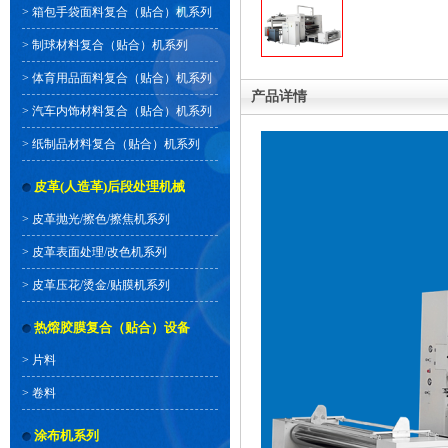
>
箱包手袋面料复合（贴合）机系列
>
制球材料复合（贴合）机系列
>
体育用品面料复合（贴合）机系列
产品详情
>
汽车内饰材料复合（贴合）机系列
>
纸制品材料复合（贴合）机系列
皮革(人造革)后段处理机械
>
皮革抛光/擦色/擦焦机系列
>
皮革表面处理/改色机系列
>
皮革压花/烫金/贴膜机系列
热熔胶膜复合（贴合）设备
>
片料
>
卷料
涂布机系列