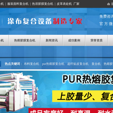
合机
|
服装面料复合机
|
热溶胶膜复合机
|
皮革表处机
厂家
免费咨
官 方 微
合机
热熔胶膜复合机
新闻资讯
成功案例
荣誉资质
热点关键词
：
布料复合机
pur热熔胶复合机
超纤贴皮复合机
复合机
热熔胶
热熔胶涂布机
热熔胶膜复合机