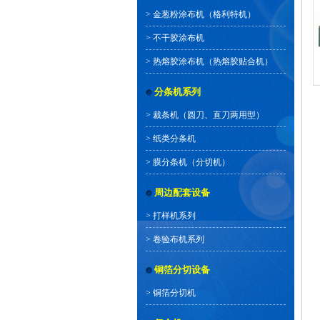
>
金葱粉涂布机（格利特机）
>
不干胶涂布机
>
热熔胶涂布机（热熔胶贴合机）
分条机系列
>
裁条机（圆刀、直刀两用型）
>
纸类分条机
>
膜分条机（分切机）
周边配套设备
>
打样机系列
>
卷验布机系列
铜箔分切设备
>
铜箔分切机