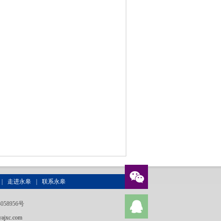
|
走进永皋
|
联系永皋
058956号
ajxc.com