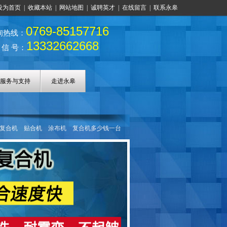
设为首页
|
收藏本站
|
网站地图
|
诚聘英才
|
在线留言
|
联系永皋
0769-85157716
询热线：
13332662668
 信 号：
服务与支持
走进永皋
复合机
贴合机
涂布机
复合机多少钱一台