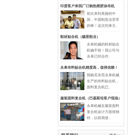
印度客户来我厂订购热熔胶涂布机
初次来到美丽的中
国，中国制造业异常
的棒！这次到来主..
鞋材贴合机（赐昱鞋业）
永皋机械的鞋材贴合
机确不错！我公司与
永皋已经合作..
永皋布料贴合机精度高，值得信赖！
我购买东莞永皋机械
生产的布料贴合机，
面料复合机已..
服装面料复合机（巴基斯坦客户现场）
永皋机械在服装面料
复合机设计方面很独
特，以前我使..