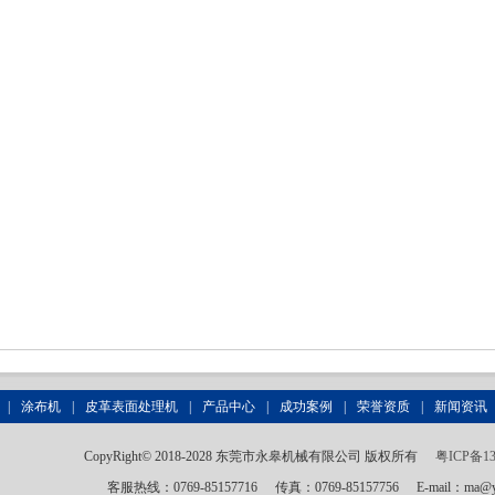
|
涂布机
|
皮革表面处理机
|
产品中心
|
成功案例
|
荣誉资质
|
新闻资讯
CopyRight© 2018-2028 东莞市永皋机械有限公司 版权所有
粤ICP备13
客服热线：0769-85157716
传真：0769-85157756
E-mail：ma@y