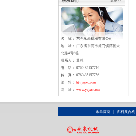
联系我们
更多>>
名 称： 东莞
永皋
机械有限公司
地 址： 广东省东莞市虎门镇怀德大
北路4号6栋
联系人： 董总
电 话： 0769-85157716
传 真： 0769-85157756
邮 箱：
li@yajxc.com
网 址：
www.yajxc.com
永皋首页
|
面料复合机