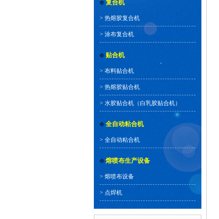
复合机
>
热熔胶复合机
>
涂布复合机
贴合机
>
布料贴合机
>
热熔胶贴合机
>
水胶贴合机（白乳胶贴合机）
全自动粘合机
>
全自动粘合机
熔喷布生产设备
>
熔喷布设备
>
点焊机