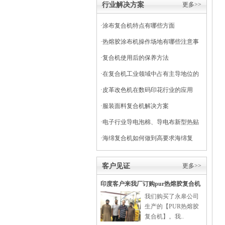
行业解决方案
更多>>
·
涂布复合机特点有哪些方面
·
热熔胶涂布机操作场地有哪些注意事
项
·
复合机使用后的保养方法
·
在复合机工业领域中占有主导地位的
干式复合机
·
皮革改色机在数码印花行业的应用
·
服装面料复合机解决方案
·
电子行业导电泡棉、导电布新型热贴
复合
·
海绵复合机如何做到高要求海绵复
合？
客户见证
更多>>
印度客户来我厂订购pur热熔胶复合机
我们购买了永皋公司
生产的【PUR热熔胶
复合机】。我..